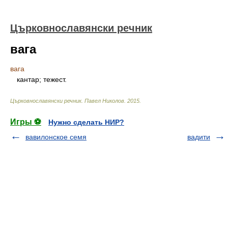
Църковнославянски речник
вага
вага
кантар; тежест.
Църковнославянски речник
.
Павел Николов
.
2015
.
Игры ⚽
Нужно сделать НИР?
вавилонское семя
вадити