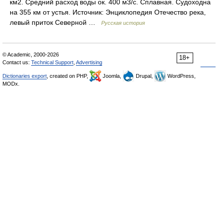
км2. Средний расход воды ок. 400 м3/с. Сплавная. Судоходна
на 355 км от устья. Источник: Энциклопедия Отечество река,
левый приток Северной …
Русская история
© Academic, 2000-2026
18+
Contact us:
Technical Support
,
Advertising
Dictionaries export
, created on PHP,
Joomla,
Drupal,
WordPress,
MODx.