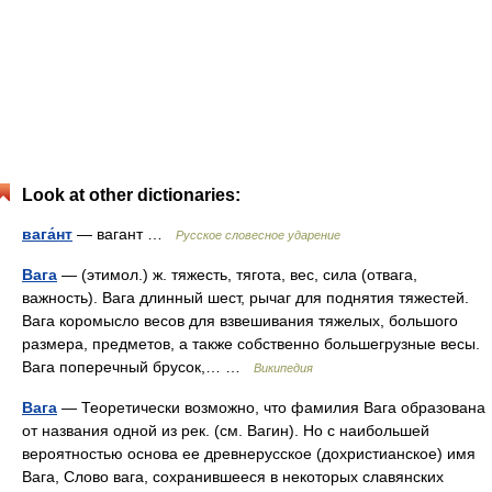
Look at other dictionaries:
вага́нт
— вагант …
Русское словесное ударение
Вага
— (этимол.) ж. тяжесть, тягота, вес, сила (отвага,
важность). Вага длинный шест, рычаг для поднятия тяжестей.
Вага коромысло весов для взвешивания тяжелых, большого
размера, предметов, а также собственно большегрузные весы.
Вага поперечный брусок,… …
Википедия
Вага
— Теоретически возможно, что фамилия Вага образована
от названия одной из рек. (см. Вагин). Но с наибольшей
вероятностью основа ее древнерусское (дохристианское) имя
Вага, Слово вага, сохранившееся в некоторых славянских