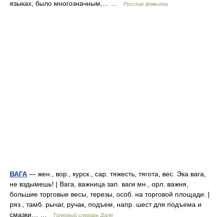
языках, было многозначным,… …
Русские фамилии
ВАГА
— жен., вор., курск., сар. тяжесть, тягота, вес. Эка вага,
не вздымешь! | Вага, важница зап. ваги мн., орл. важня,
большие торговые весы, терезы, особ. на торговой площади. |
ряз., тамб. рычаг, ручак, подъем, напр. шест для подъема и
смазки… …
Толковый словарь Даля