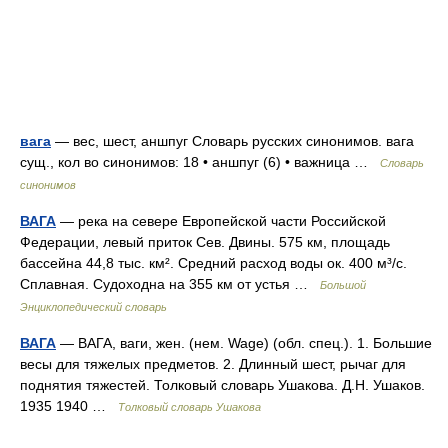
вага
— вес, шест, аншпуг Словарь русских синонимов. вага
сущ., кол во синонимов: 18 • аншпуг (6) • важница …
Словарь
синонимов
ВАГА
— река на севере Европейской части Российской
Федерации, левый приток Сев. Двины. 575 км, площадь
бассейна 44,8 тыс. км². Средний расход воды ок. 400 м³/с.
Сплавная. Судоходна на 355 км от устья …
Большой
Энциклопедический словарь
ВАГА
— ВАГА, ваги, жен. (нем. Wage) (обл. спец.). 1. Большие
весы для тяжелых предметов. 2. Длинный шест, рычаг для
поднятия тяжестей. Толковый словарь Ушакова. Д.Н. Ушаков.
1935 1940 …
Толковый словарь Ушакова